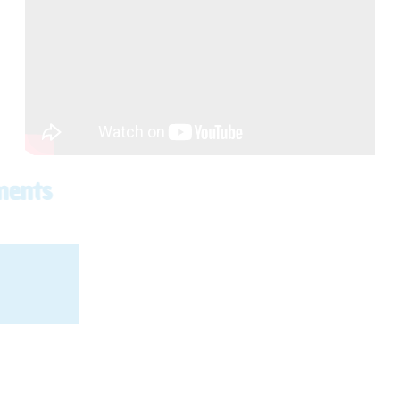
Documents en téléchargements
Règlement police portuaire
Demande inscription liste d’attente
Information liste d’attente