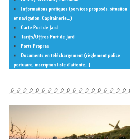
Informations pratiques (services proposés, situation
et navigation, Capitainerie…)
Carte Port de Jard
Tarifs/Offres Port de Jard
Ports Propres
Documents en téléchargement (règlement police
portuaire, inscription liste d’attente…)